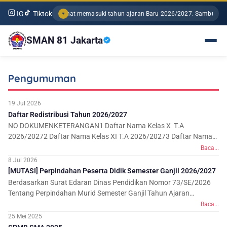
IG
Tiktok
Selamat memasuki tahun ajaran Baru 2026/2027. Sambut sekolah b
Anugrah Keterbukaan Inform...
SMAN 81 Jakarta
<
>
Pengumuman
19 Jul 2026
Daftar Redistribusi Tahun 2026/2027
NO DOKUMENKETERANGAN1 Daftar Nama Kelas X T.A
2026/20272 Daftar Nama Kelas XI T.A 2026/20273 Daftar Nama
Kelas XII T.A 2026/2027 Daftar ...
Baca...
8 Jul 2026
[MUTASI] Perpindahan Peserta Didik Semester Ganjil 2026/2027
Berdasarkan Surat Edaran Dinas Pendidikan Nomor 73/SE/2026
Tentang Perpindahan Murid Semester Ganjil Tahun Ajaran
2026/2027, kami meng...
Baca...
25 Mei 2025