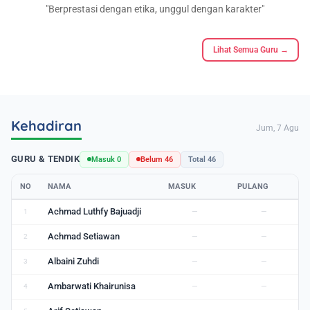
Berprestasi dengan etika, unggul dengan karakter
Lihat Semua Guru →
Kehadiran
Jum, 7 Agu
GURU & TENDIK
Masuk 0
Belum 46
Total 46
NO
NAMA
MASUK
PULANG
Achmad Luthfy Bajuadji
1
—
—
Achmad Setiawan
2
—
—
Albaini Zuhdi
3
—
—
Ambarwati Khairunisa
4
—
—