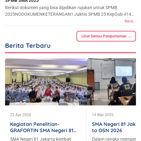
SPMB SMA 2025
Berikut dokumen yang bisa dijadikan rujukan untuk SPMB
2025NODOKUMENKETERANGAN1 Juknis SPMB 25 KepGub 414
20253 Alur Pendaftaran SK Kadisdik No 66/20...
Baca...
Lihat Semua Pengumuman →
Berita Terbaru
22 Apr 2026
14 Mar 2026
Kegiatan Penelitian-
SMA Negeri 81 Jaka
GRAFORTIN SMA Negeri 81
to OSN 2026
Jakarta Tahun 2026
SMA Negeri 81 Jakarta kembali
Dalam rangka mempersi