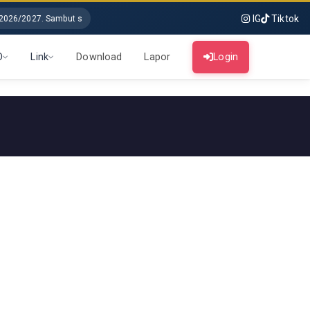
IG
Tiktok
26/2027. Sambut sekolah baru, kelas baru dengan semangat baru
D
Link
Download
Lapor
Login